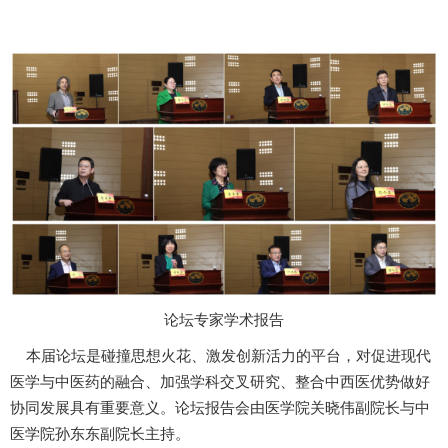
论坛专家学术报告
本届论坛是碰撞思想火花、激发创新活力的平台，对促进现代
医学与中医药的融合、加强学科交叉研究、整合中西医优势
做好
协同
发展
具有重要意义
。论坛报告会由
医学院
关晓伟
副院长与中
医学院
孙东东
副院长
主持。