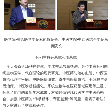
•
•
医学院
整合医学学院麻彤辉院长
、
中医学院
中西医结合学院
马
勇
院长
分别
主持开幕式
和闭幕式
全天会议会场秩序井然、学术
交流
气氛
热烈。
各位专家分别
围
绕生物医学、
气血理论的现代研究、
中医药防治心血管、
中西医
防治
代谢性
疾病
、
中医脑病研究、
寄生虫疾病
防治
、干细胞与基
因治疗、
中医诊断
智能化、系统生物学
在
医药
领域
应用等
主
题，
分享了他们的最新学术成果
，对如何
做好
现代医学与中医药融
合、
加强
中医药
的“传承精华、守正创新”
等问题，
发表了看法并
与大家
进行
了交流和研讨。