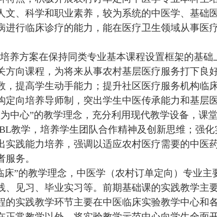
人文、科学和职业素养，较为系统的中医学、基础
病进行临床诊疗的能力，能在医疗卫生领域从事医
培养方案在保持同类专业基本课程设置框架的基础
关方向课程，为将来从事农村基层医疗服务打下良
数，提高学生动手能力；提升社区医疗服务机构临
构定向培养导师制，突出学生中医传承能力和基层
生为中心
”
的教学理念，充分利用现代教学设备，课
BL
教学，培养学生团队合作精神及创新思维；强化
出实践能力培养，强调以适应农村医疗需要的中医
者服务。
临床”的教学理念，
中医学（农村订单定向）专业
主
践、见习、毕业实习等。前期基础课的实践教学主
程的实践教学环节主要在中医临床实验教学中心和
在正常教学以外，将实验教学示范中心向学生全面