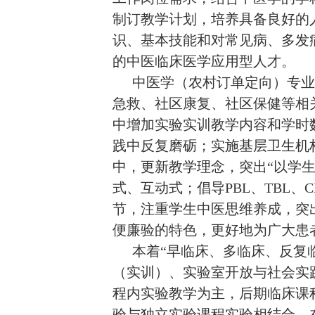
制订教学计划，培养具备良好的
识、基本技能和对常见病、多发
的中医临床医学应用型人才。
中医学（农村订单定向）专业
急救、社区康复、社区保健等相
中增加实验实训教学内容和学时
践中反复磨砺；实施基层卫生机
中，
更新教学理念，突出
“
以学
式、互动式；倡导
PBL
、
TBL
、
C
节，
注重学生中医思维养成，突
便廉验的特色，更好地为广大患
本着“早临床、多临床、反复
（实训）、实验室开放与社会实
程内实验教学为主，后期临床课
验与独立实验课程实验相结合。