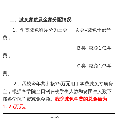
二、减免额度及金额分配情况
1
、学费减免额度分为三类： Ａ类—减免全部学
费；
Ｂ类—减免
1/2
学
费；
Ｃ类—减免
1/3
学
费。
２、
我校
今年共划拨
2
5
万元
用于学费减免专项资
金，
根据各学院全日制在校学生人数和贫困生人数
下
拨各学院学费减免金额。
我
院减免学费的总金额为
1.75
万元
。