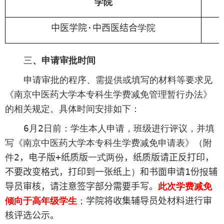
学院
中医学院
·
中西医结合
学院
三
、申请审批时间
申请审批的程序、需提供或填写的材料等要求见
《
南京中医药大学本专科生学费减免管理暂行办法
》
的相关规定。具体时间安排如下：
6
月
2
日前：学生本人申请，班级进行评议，并填
写《南京中医药大学本专科生学费减免申请表》（附
件
2
，电子版
+
纸质版
一式两份
，纸质版请正反打印，
不要改变格式，打印到一张纸上
）
和书面申请
1
份
报
辅
导员审核，请注意签字部分需要手写。
此次学费减免
倾向
于高年级学生
；
学院将收集辅导员处材料进行审
核评选公示。