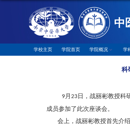
中
学校主页
学院首页
学院概况
学
科
月
日，战丽彬教授科
9
23
成员参加了此次座谈会。
会上，战丽彬教授首先介绍