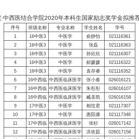
院
·中西医结合学院
20
20
年本科生
国家励志奖学金
拟推
序号
班级名称
专业名称
学生姓名
学号
1
16中医3
中医学
俞静怡
021116361
2
16中医3
中医学
张磊
021116363
3
16中医3
中医学
孙欣欣
021116307
4
16中医3
中医学
郝媛媛
021116322
5
16中医3
中医学
袁存睿
021116352
6
16中西临
中西医临床医学
张小春
026016121
7
16中西临
中西医临床医学
朱彤彤
026016107
8
16中西临
中西医临床医学
臧圣凯
026016158
9
17中医3
中医学
相玟君
021117307
10
17中医3
中医学
惠阳康
021117348
11
17中西临
中西医临床医学
张杉
026017142
12
17中西临
中西医临床医学
洪依茹
026017156