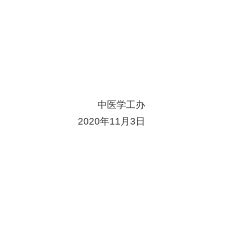
中医学工办
20
20
年
1
1
月
3
日