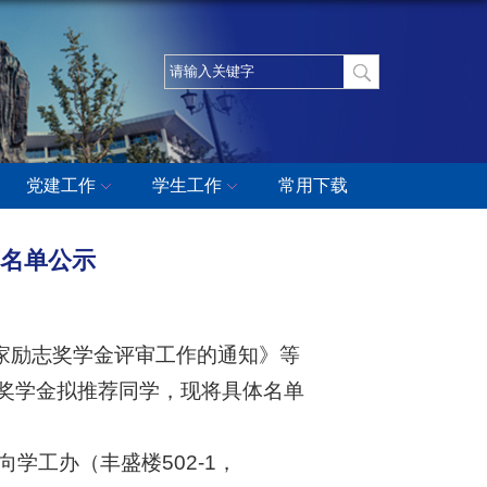
党建工作
学生工作
常用下载
荐名单公示
家
励志奖学金
评审工作的通知》等
奖学金拟推荐
同学
，现将具体名单
向
学工办（丰盛楼
502-1，