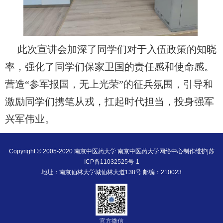
此次宣讲
会加深了同学们对于
入伍政策的知晓
率，强化了同学们保家卫国的责任感和使命感。
营造
“参军报国，无上光荣”的征兵氛围，引导和
激励
同学们
携笔从戎，扛起时代担当，投身强军
兴军伟业。
Copyright © 2005-2020 南京中医药大学 南京中医药大学网络中心制作维护|
苏
ICP备11032525号-1
地址：南京仙林大学城仙林大道138号 邮编：210023
官方微信