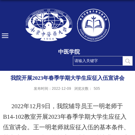
中医学院
我院开展2023年春季学期大学生应征入伍宣讲会
发布时间：2022-12-09
浏览次数：
505
202
2
年
1
2
月
9
日，我院辅导员
王一明
老师于
B
14
-102
教室开展
202
3
年
春季学期
大学生应征入
伍宣讲会。
王一明
老师就应征入伍的基本条件、