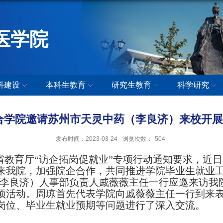
医学院
科建设
本科生教育
研究生教育
科学研究
合学院邀请苏州市天灵中药（李良济）来校开
发布时间：2023-03-24
浏览次数：
504
省教育厅
“访企拓岗促就业”专项行动通知要求，近
来我院，加强院企合作，共同推进学院毕业生就业
（李良济）人事部负责人戚薇薇主任一行应邀来访我
项活动
。
周琼首先代表学院向
戚薇薇主任一行到来
岗位、毕业生就业预期等问题进行了深入交流。