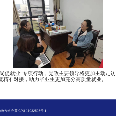
拓岗促就业”专项行动，
党政主要领导将更加主动
走访
度精准对接，
助力
毕业生更加充分高质量就业
。
中心制作维护|
苏ICP备11032525号-1