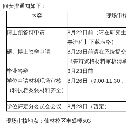
间安排通知如下：
内容
现场审核
博士预答辩申请
8
月
22
日前（请在研究生
事流程
】
下载表格）
硕、博士答辩申请
8
月
23
日前
请在系统提交
《答辩资格材料审核清单
毕业答辩
8
月
23
日前
学位申请
材料现场审核
8月26日（
9:00-11:30，1
（科技档案袋材料齐全）
学位评定分委员会会议
8
月
28
日（暂定）
现场审核地点：仙林校区丰盛楼503