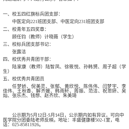
一、校五四红旗标兵团支部：
中医定向
221
班团支部、中医定向
231
班团支部
二、校青年五四奖章：
顾任钧（教师）计晓薇（学生）
三、校标兵团支部书记：
张露洁
四、校优秀共青团干部：
陆家康（教师）陆智凤、徐筱悦、孙韩赟、周子超（学
生）
五、校优秀共青团员
任梦娇、倪美灵、张郁、黄欣悦、陈伟伟、闫梦宇、李
佳伟、王秋香、解齐媛、韩雨轩、周振、范洁、祝思妍、吴
灿、张乐杰、钱想、赵齐欣、朱美琦
公示期为
月
日
月
日，公示期内如有异议，可向中
5
12
-5
14
医学院分团委陆老师反映。地址：丰盛健康楼
502-1
室，电
话：
025-85811926
。