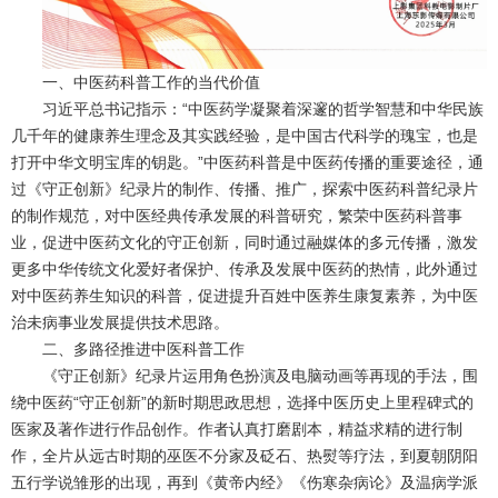
一、中医药科普工作的当代价值
习近平总书记指示：“中医药学凝聚着深邃的哲学智慧和中华民族
几千年的健康养生理念及其实践经验，是中国古代科学的瑰宝，也是
打开中华文明宝库的钥匙。”中医药科普是中医药传播的重要途径，通
过《守正创新》纪录片的制作、传播、推广，探索中医药科普纪录片
的制作规范，对中医经典传承发展的科普研究，繁荣中医药科普事
业，促进中医药文化的守正创新，同时通过融媒体的多元传播，激发
更多中华传统文化爱好者保护、传承及发展中医药的热情，此外通过
对中医药养生知识的科普，促进提升百姓中医养生康复素养，为中医
治未病事业发展提供技术思路。
二、多路径推进中医科普工作
《守正创新》纪录片运用角色扮演及电脑动画等再现的手法，围
绕中医药“守正创新”的新时期思政思想，选择中医历史上里程碑式的
医家及著作进行作品创作。作者认真打磨剧本，精益求精的进行制
作，全片从远古时期的巫医不分家及砭石、热熨等疗法，到夏朝阴阳
五行学说雏形的出现，再到《黄帝内经》《伤寒杂病论》及温病学派