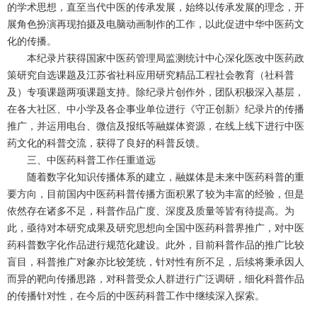
的学术思想，直至当代中医的传承发展，始终以传承发展的理念，开
展角色扮演再现拍摄及电脑动画制作的工作，以此促进中华中医药文
化的传播。
本纪录片获得国家中医药管理局监测统计中心深化医改中医药政
策研究自选课题及江苏省社科应用研究精品工程社会教育（社科普
及）专项课题两项课题支持。除纪录片创作外，团队积极深入基层，
在各大社区、中小学及各企事业单位进行《守正创新》纪录片的传播
推广，并运用电台、微信及报纸等融媒体资源，在线上线下进行中医
药文化的科普交流，获得了良好的科普反馈。
三、中医药科普工作任重道远
随着数字化知识传播体系的建立，融媒体是未来中医药科普的重
要方向，目前国内中医药科普传播方面积累了较为丰富的经验，但是
依然存在诸多不足，科普作品广度、深度及质量等皆有待提高。为
此，亟待对本研究成果及研究思想向全国中医药科普界推广，对中医
药科普数字化作品进行规范化建设。此外，目前科普作品的推广比较
盲目，科普推广对象亦比较笼统，针对性有所不足，后续将秉承因人
而异的靶向传播思路，对科普受众人群进行广泛调研，细化科普作品
的传播针对性，在今后的中医药科普工作中继续深入探索。