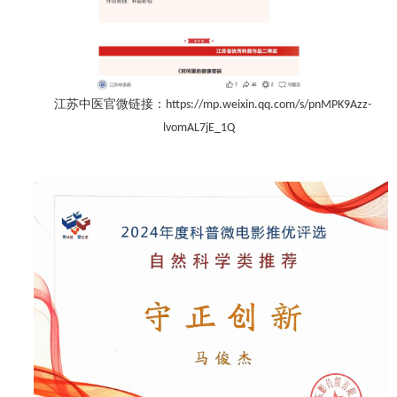
江苏中医官微链接：
https://mp.weixin.qq.com/s/pnMPK9Azz-
lvomAL7jE_1Q