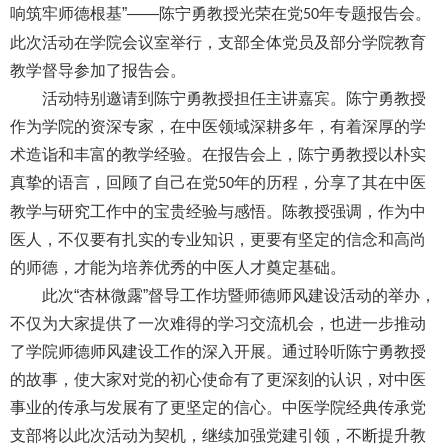
响筑牢师德根基”——陈宁勇教授光荣在党
年专题报告会。
50
此次活动在学院会议室举行，支部全体党员及部分学院教育
教学督导参加了报告会。
活动特别邀请到陈宁勇教授担任主讲嘉宾。陈宁勇教授
作为学院的资深专家，在中医领域深耕多年，有着深厚的学
术造诣和丰富的教学经验。在报告会上，陈宁勇教授以朴实
真挚的语言，回顾了自己在党
年的历程，分享了其在中医
50
教学与研究工作中的宝贵经验与感悟。陈教授强调，作为中
医人，不仅要有扎实的专业知识，更要有坚定的信念和高尚
的师德，才能为培养优秀的中医人才奠定基础。
此次“杏林微露”督导工作坊暨师德师风建设活动的举办，
不仅为大家提供了一次难得的学习交流机会，也进一步推动
了学院师德师风建设工作的深入开展。通过聆听陈宁勇教授
的故事，使大家对党的初心使命有了更深刻的认识，对中医
事业的传承与发展有了更坚定的信心。中医学院经典传承党
支部将以此次活动为契机，继续加强党建引领，不断提升教