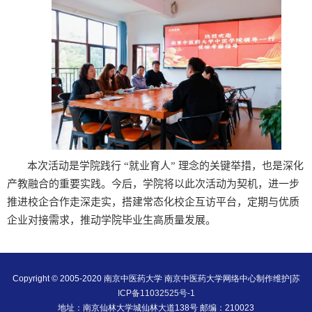
本次活动是学院践行 “就业育人” 理念的关键举措，也是深化
产教融合的重要实践。今后，学院将以此次活动为契机，进一步
推进校企合作走深走实，搭建常态化校企互访平台，定期与优质
企业对接需求，推动学院毕业生高质量发展。
Copyright © 2005-2020 南京中医药大学 南京中医药大学网络中心制作维护|
苏
ICP备11032525号-1
地址：南京仙林大学城仙林大道138号 邮编：210023