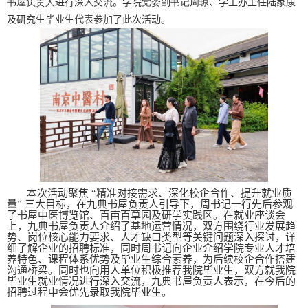
深入交流
书屋负责人
进行
。学院
党委副书记周琼
、
学工办主任陆家康
代表
及研究生毕业生
参加了此次活动。
本次活动聚焦 “精准对接需求、深化校企合作、提升就业质
量” 三大目标，在九典书屋负责人引导下，周书记一行先后参观
了书屋中医博览馆、百亩百草园及研学实践区。在就业座谈会
上，九典书屋负责人介绍了基地运营情况，双方围绕行业发展趋
势、岗位核心能力要求、人才缺口类型等关键问题深入探讨，详
细了解企业的招聘标准，同时周书记向企业介绍学院专业人才培
养特色、课程体系优势及毕业生综合素养，为后续校企合作搭建
沟通桥梁。同时也向用人单位积极推荐我院毕业生，双方就我院
毕业生就业情况进行深入交流，
九典书屋负责人表示，在今后的
招聘过程中会优先录取我院毕业生。