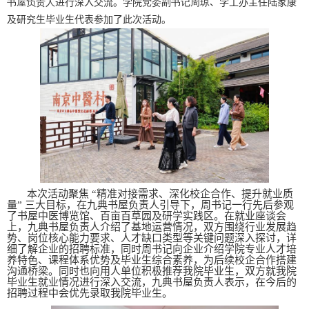
深入交流
书屋负责人
进行
。学院
党委副书记周琼
、
学工办主任陆家康
代表
及研究生毕业生
参加了此次活动。
本次活动聚焦 “精准对接需求、深化校企合作、提升就业质
量” 三大目标，在九典书屋负责人引导下，周书记一行先后参观
了书屋中医博览馆、百亩百草园及研学实践区。在就业座谈会
上，九典书屋负责人介绍了基地运营情况，双方围绕行业发展趋
势、岗位核心能力要求、人才缺口类型等关键问题深入探讨，详
细了解企业的招聘标准，同时周书记向企业介绍学院专业人才培
养特色、课程体系优势及毕业生综合素养，为后续校企合作搭建
沟通桥梁。同时也向用人单位积极推荐我院毕业生，双方就我院
毕业生就业情况进行深入交流，
九典书屋负责人表示，在今后的
招聘过程中会优先录取我院毕业生。