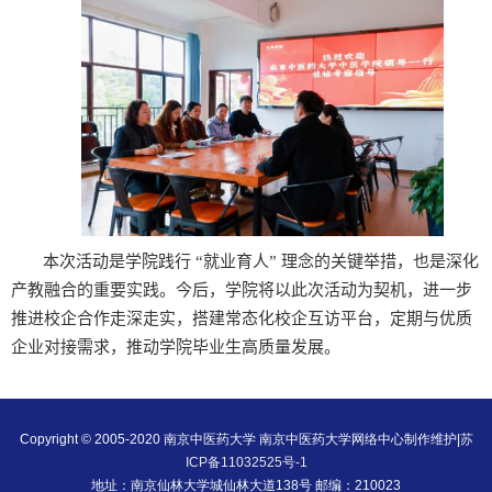
本次活动是学院践行 “就业育人” 理念的关键举措，也是深化
产教融合的重要实践。今后，学院将以此次活动为契机，进一步
推进校企合作走深走实，搭建常态化校企互访平台，定期与优质
企业对接需求，推动学院毕业生高质量发展。
Copyright © 2005-2020 南京中医药大学 南京中医药大学网络中心制作维护|
苏
ICP备11032525号-1
地址：南京仙林大学城仙林大道138号 邮编：210023