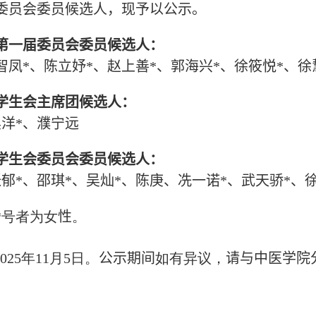
委员会委员候选人，现予以公示。
第一届委员会委员候选人：
智凤
*
、陈立妤
*
、赵上善
*
、郭海兴
*
、徐筱悦
*
、徐
学生会主席团候选人：
昊洋
*
、濮宁远
学生会委员会委员候选人：
张郁
*
、
邵琪
*
、
吴灿
*
、
陈庚、冼一诺
*
、武天骄
*
、
*
号者为女
性
。
02
5
年
11
月
5
日。
公示期间
如有异议，
请与中医学院