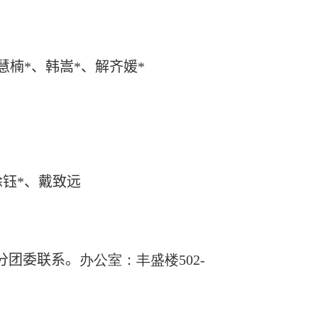
慧楠
*
、韩嵩
*
、解齐媛
*
徐钰
*
、
戴致远
分团委联系
。
办公室：丰盛楼
502-