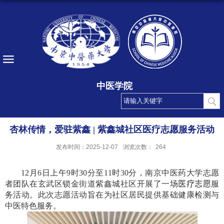
中医学院
杏林传情，爱驻紫鑫 | 紫鑫城社区医疗志愿服务活动
发布时间：2025-12-07
浏览次数：
264
12
月
6
日上午
9
时
30
分至
11
时
30
分，南京中医药大学志愿
者团队在玄武区锁金街道紫鑫城社区开展了一场
医疗志愿
服
务活动。此次志愿活动旨在为社区居民提供基础健康检测与
中医特色服务。