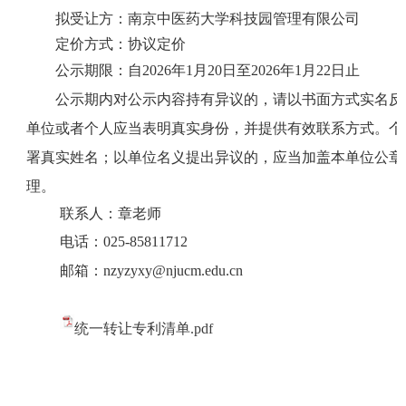
拟受让方：
南京中医药大学科技园管理有限公司
定价方式：协议定价
公示期限：自
202
6
年
1
月
20
日至
202
6
年
1
月
22
日止
公示期内对公示内容持有异议的，请以书面方式实名反
单位或者个人应当表明真实身份，并提供有效联系方式。个
署真实姓名；以单位名义提出异议的，应当加盖本单位公章
理。
联系人：章老师
电
话：025-85811712
邮
箱：
nzyzyxy@njucm.edu.cn
统一转让专利清单.pdf