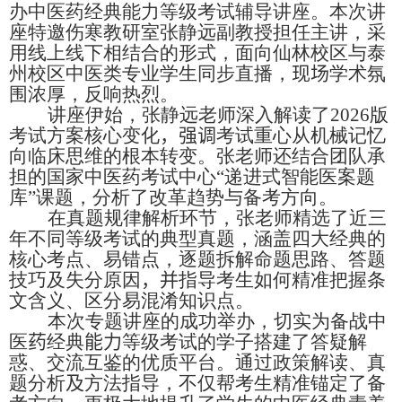
办中医药经典能力等级考试辅导讲座。本次讲
座特邀伤寒教研室张静远副教授担任主讲，采
用线上线下相结合的形式，面向仙林校区与泰
州校区中医类专业学生同步直播，
现场
学术氛
围浓厚，反响热烈。
讲座伊始，张静远老师深入解读了
2026
版
考试方案核心变化
，
强调
考试重心从机械记忆
向临床思维的根本转变。张老师还结合团队承
担的国家中医药考试中心“递进式智能医案题
库”课题，分析了改革趋势与备考方向。
在真题规律解析环节，张老师精选了近三
年不同等级考试的典型真题，涵盖四大经典的
核心考点、易错点，逐题拆解命题思路、答题
技巧及失分原因
，
并
指导考生如何精准把握条
文含义、区分易混淆知识点。
本次专题讲座的成功举办，切实为备战中
医
药
经典
能力
等级考试的学子搭建了答疑解
惑、交流互鉴的优质平台。通过政策解读、真
题分析
及
方法指导，不仅帮考生精准锚定了备