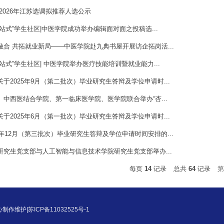
2026年江苏选调拟推荐人选公示
站式”学生社区|中医学院成功举办编辑面对面之投稿选...
融合 共拓就业新局——中医学院赴九典书屋开展访企拓岗活...
站式”学生社区| 中医学院举办医疗技能培训暨就业能力...
于2025年9月（第二批次）毕业研究生答辩及学位申请时...
、中西医结合学院、第一临床医学院、医学院联合举办“杏...
于2025年6月（第一批次）毕业研究生答辩及学位申请时...
4年12月（第三批次）毕业研究生答辩及学位申请时间安排的...
研究生党支部与人工智能与信息技术学院研究生党支部举办...
每页
14
记录
总共
64
记录
第
中心制作维护|
苏ICP备11032525号-1